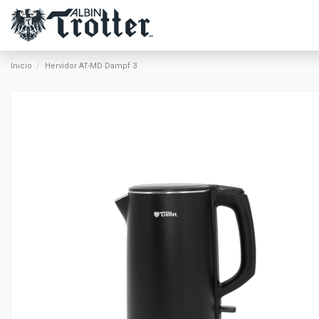
Inicio
Hervidor AT-MD Dampf 3