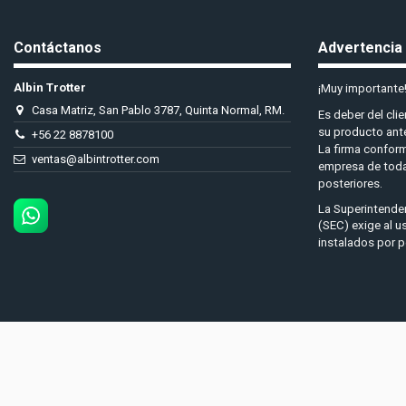
Contáctanos
Advertencia
Albin Trotter
¡Muy importante!
Casa Matriz, San Pablo 3787, Quinta Normal, RM.
Es deber del cli
su producto ante
+56 22 8878100
La firma conforme
ventas@albintrotter.com
empresa de toda
posteriores.
La Superintende
(SEC) exige al u
instalados por p