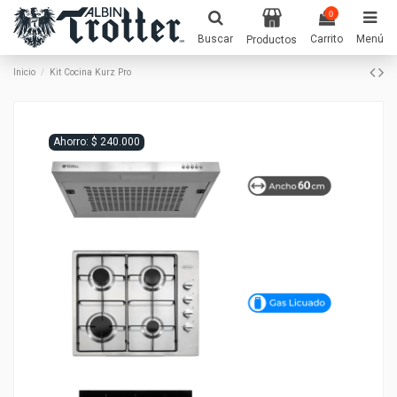
0
Buscar
Carrito
Menú
Productos
Inicio
Kit Cocina Kurz Pro
Ahorro: $ 240.000