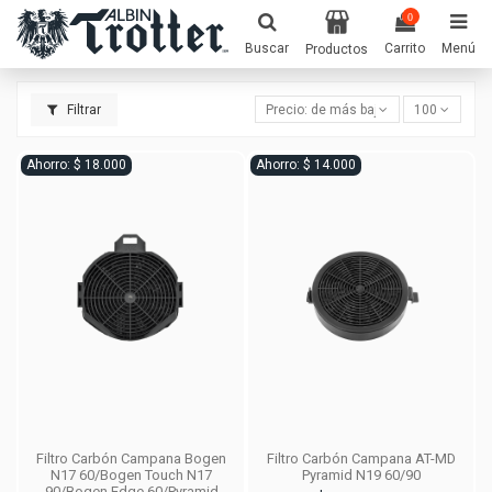
0
Buscar
Carrito
Menú
Productos
Filtrar
Precio: de más bajo a más alto
100
Ahorro: $ 18.000
Ahorro: $ 14.000
Filtro Carbón Campana Bogen
Filtro Carbón Campana AT-MD
N17 60/Bogen Touch N17
Pyramid N19 60/90
90/Bogen Edge 60/Pyramid