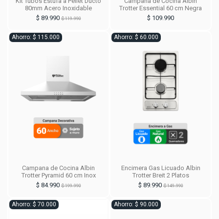
Kit Tubos Estufa a Pellet Ducto
Campana de Cocina Albin
80mm Acero Inoxidable
Trotter Essential 60 cm Negra
$ 89.990
$ 109.990
$ 119.990
Ahorro: $ 115.000
Ahorro: $ 60.000
Campana de Cocina Albin
Encimera Gas Licuado Albin
Trotter Pyramid 60 cm Inox
Trotter Breit 2 Platos
$ 84.990
$ 89.990
$ 199.990
$ 149.990
Ahorro: $ 70.000
Ahorro: $ 90.000