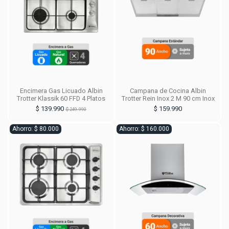
Encimera Gas Licuado Albin
Campana de Cocina Albin
Trotter Klassik 60 FFD 4 Platos
Trotter Rein Inox 2 M 90 cm Inox
$ 139.990
$ 159.990
$ 249.990
Ahorro: $ 80.000
Ahorro: $ 160.000