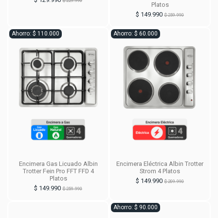
$ 229.990
Platos
$ 149.990
$ 259.990
Ahorro: $ 110.000
Ahorro: $ 60.000
Encimera Gas Licuado Albin
Encimera Eléctrica Albin Trotter
Trotter Fein Pro FFT FFD 4
Strom 4 Platos
Platos
$ 149.990
$ 209.990
$ 149.990
$ 259.990
Ahorro: $ 90.000